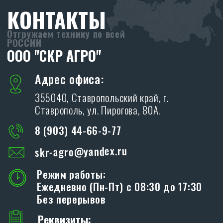
ПРОИЗВОДСТВО
SKR
Адрес производства:
347706, Ростовская обл., Кагальницкий
район, ст. Кировская, ул. Московская 118.
ХОЧУ СТАТЬ ДИЛЕРОМ
Благодарим Вас за интерес, проявленный к
дилерам производственной компании «SKR»!
ОСТАВИТЬ ЗАЯВКУ