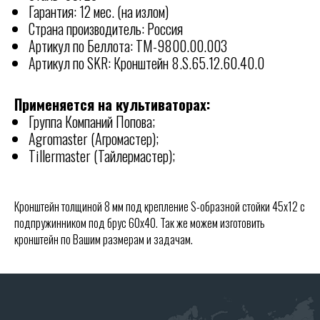
Гарантия: 12 мес. (на излом)
Страна производитель: Россия
Артикул по Беллота: ТМ-9800.00.003
КОНТАКТЫ
Артикул по SKR: Кронштейн 8.S.65.12.60.40.0
Отгружаем технику по всей
РОССИИ
ООО "СКР АГРО"
Применяется на культиваторах:
Группа Компаний Попова;
Адрес офиса:
Agromaster (Агромастер);
355040, Ставропольский край, г.
Tillermaster (Тайлермастер);
Ставрополь, ул. Пирогова, 80А.
8 (903) 44-66-9-77
skr-agro@yandex.ru
Кронштейн толщиной 8 мм под крепление S-образной стойки 45х12 с
подпружинником под брус 60х40. Так же можем изготовить
Режим работы:
Ежедневно (Пн-Пт) с 08:30 до 17:30
кронштейн по Вашим размерам и задачам.
Без перерывов
Реквизиты:
ООО «СКР Агро»
ИНН: 2635257813
ОГРН: 1232600008266