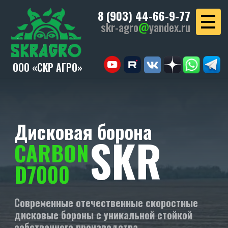
8 (903) 44-66-9-77
skr-agro
@
yandex.ru
ООО «СКР АГРО»
Дисковая борона
SKR
CARBON
D7000
Современные отечественные скоростные
дисковые бороны с уникальной стойкой
собственного производства.
УЗНАТЬ СТОИМОСТЬ
СКАЧАТЬ КП