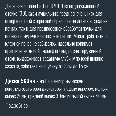
Дисковая борона Carbon D7000 на подпружиненной
стойке (3D), как и лущильник, предназначены как для
поверхностной стерневой обработки на лёгких и средних
почвах, так и для предпосевной обработки почвы для
посева по мульче или после вспашки. Может работать по
влажной почве не забиваясь, идеально копирует
практически любой рельеф почвы, за счет пружинной
стоки, выдерживает заданную глубину по всей ширине
захвата, работает на глубину от 3 см до 15 см.
ХАРАКТЕРИСТИКИ
Диски 560мм
-
на Ваш выбор мы можем
комплектовать свои дискаторы гладким вырезом, мелкий
ТЕХНИЧЕСКИЕ
вырез 20мм, средний вырез 30мм, большой вырез 40 мм.
ХАРАКТЕРИСТИКИ
Подробнее →
Ширина захвата (м): 6,8