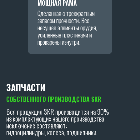
МОЩНАЯ РАМА
Сделанная с трехкратным
запасом прочности. Все
Я даю согласие на обработку персональных
данных в соответствии с
политикой
несущее элементы орудия,
конфиденциальности
.
усиленные пластинами и
проварены изнутри.
ОТПРАВИТЬ
Политика конфиденциальности.
ЗАПЧАСТИ
СОБ
|
Вся продукция SKR производится на 90%
из комплектующих нашего производства
исключение составляют:
гидроцилиндры, колеса, подшипники.