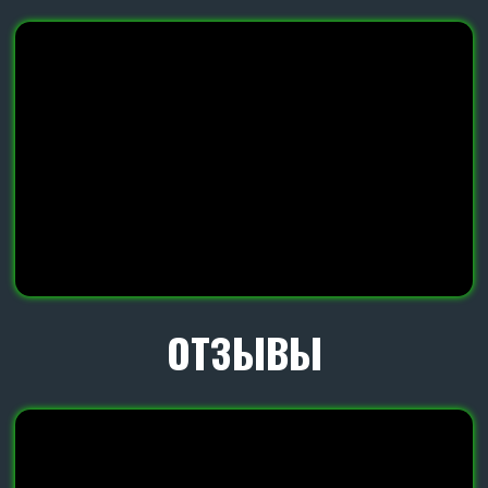
ПОДРОБНЕЕ О НАШЕЙ
УНИКАЛЬНОЙ СТОЙКЕ
Благодаря современной S-образной стойке 90х14
с проворотом наша дисковая борона может
работать по переувлаженным землям и из-за
принципа отбойного молотка достигает
идеального крошения самой тяжелой почвы.
ПОДРОБНЕЕ О НАШЕМ
ДИСКЕ