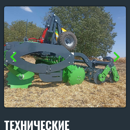
Вес (кг): 7000
Транспортная ширина (м): 3
Транспортная высота (м): 3,5
Транспортная длина (м): 6
Рабочая длина (м): 6,2
Рабочая ширина (м): 6,8
Рабочая высота (м): 1,65
Расстояние между центрами рабочих органов (мм):
250
Расст-е между центрами дисков переднего и заднего
ряда (мм): 1200
Расстояние между центрами дисков второго ряда и
катком (мм): 850
Количество рабочих органов (шт): 54
Диск рабочего органа (мм): 560 (наплавка гранит)
Количество катков (шт): 2 по 3 м
Подшипник на катках: FKL 308 самоцентрирующийся
(обслуживаемый)
Диаметр катков (мм): 430
Рабочая поверхность катков состоит из круга
диаметром (мм): 25 (8 шт. на каток)