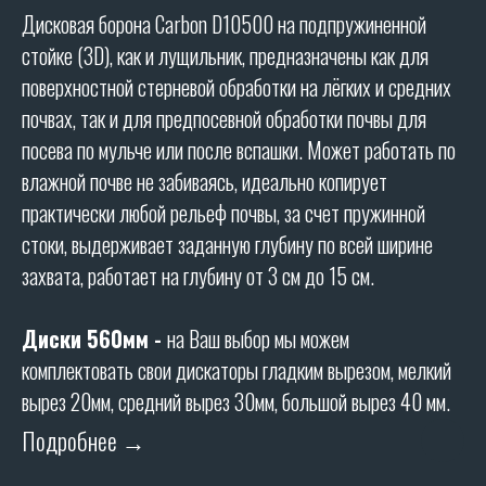
Дисковая борона Carbon D10500 на подпружиненной
стойке (3D), как и лущильник, предназначены как для
поверхностной стерневой обработки на лёгких и средних
почвах, так и для предпосевной обработки почвы для
посева по мульче или после вспашки. Может работать по
влажной почве не забиваясь, идеально копирует
практически любой рельеф почвы, за счет пружинной
стоки, выдерживает заданную глубину по всей ширине
ХАРАКТЕРИСТИКИ
захвата, работает на глубину от 3 см до 15 см.
Диски 560мм
-
на Ваш выбор мы можем
ТЕХНИЧЕСКИЕ
комплектовать свои дискаторы гладким вырезом, мелкий
ХАРАКТЕРИСТИКИ
вырез 20мм, средний вырез 30мм, большой вырез 40 м
м.
Ширина захвата (м): 10,5
Подробнее →
Вес (кг): 10100
Транспортная ширина (м): 3,2