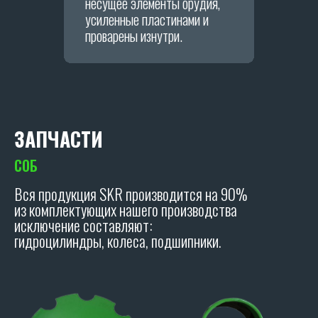
несущее элементы орудия,
усиленные пластинами и
Я даю согласие на обработку персональных
данных в соответствии с
политикой
проварены изнутри.
конфиденциальности
.
ОТПРАВИТЬ
Политика конфиденциальности.
ЗАПЧАСТИ
для дисковых борон SKR, Lemken Rubin, Terra
Disc, Krause, Catro
|
Вся продукция SKR производится на 90%
из комплектующих нашего производства
исключение составляют:
гидроцилиндры, колеса, подшипники.