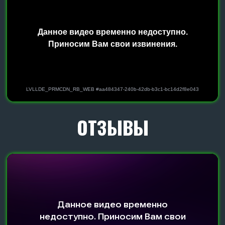
ПОДРОБНЕЕ О НАШЕЙ
УНИКАЛЬНОЙ СТОЙКЕ
Благодаря современной S-образной стойке 90х14
с проворотом наша дисковая борона может
работать по переувлаженным землям и из-за
принципа отбойного молотка достигает
идеального крошения самой тяжелой почвы.
ПОДРОБНЕЕ О
НАШЕМ ДИСКЕ
Диски с наплавкой гранита от нашего
производства завода SKR, увеличивает срок