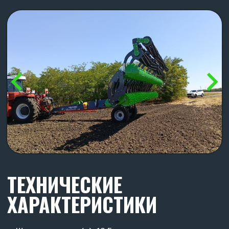
Транспортная высота (м): 3,8
Транспортная длина (м): 7
Рабочая длина (м): 9,5
Рабочая ширина (м): 10,5
Рабочая высота (м): 1,5
Расстояние между центрами рабочих органов (мм):
250
Расст-е между центрами дисков переднего и заднего
ряда (мм): 1200
Расстояние между центрами дисков второго ряда и
катком (мм): 1000
Количество рабочих органов (шт): 82
Диск рабочего органа (мм): 560 (наплавка гранит)
Количество катков (шт): 4 по 2,6 м
Подшипник на катках: FKL 308 самоцентрирующийся
(необслуживаемый)
Диаметр катков (мм): 430
Рабочая поверхность катков из круга диаметром (мм):
25 (8 шт. на каток)
Производительность (га/ч): от 12
Глубина обработки (мм): от 30 до 150