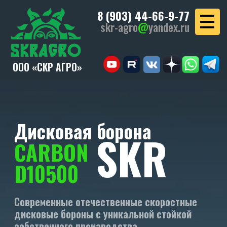
8 (903) 44-66-9-77
skr-agro
@
yandex.ru
ООО «СКР АГРО»
Дисковая борона
SKR
CARBON
D10500
Современные отечественные скоростные
дисковые бороны с уникальной стойкой
собственного производства.
УЗНАТЬ СТОИМОСТЬ
СКАЧАТЬ КП