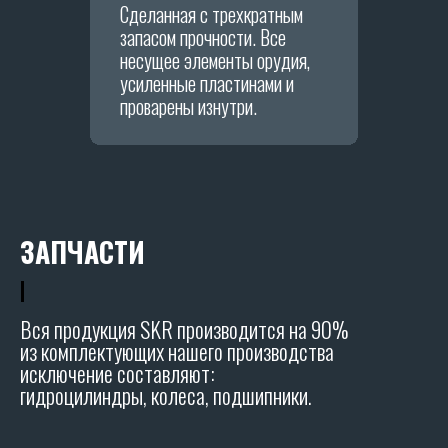
Сделанная с трехкратным
запасом прочности. Все
Я даю согласие на обработку персональных
несущее элементы орудия,
данных в соответствии с
политикой
конфиденциальности
.
усиленные пластинами и
проварены изнутри.
ОТПРАВИТЬ
Политика конфиденциальности.
ЗАПЧАСТИ
|
Вся продукция SKR производится на 90%
из комплектующих нашего производства
исключение составляют:
гидроцилиндры, колеса, подшипники.