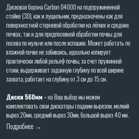
Дисковая борона Carbon D4000 на подпружиненной
стойке (3D), как и лущильник, предназначены как для
поверхностной стерневой обработки на лёгких и средних
почвах, так и для предпосевной обработки почвы для
посева по мульче или после вспашки. Может работать по
влажной почве не забиваясь, идеально копирует
практически любой рельеф почвы, за счет пружинной
стоки, выдерживает заданную глубину по всей ширине
захвата, работает на глубину от 3 см до 15 см.
ХАРАКТЕРИСТИКИ
Диски 560мм
-
на Ваш выбор мы можем
комплектовать свои дискаторы гладким вырезом, мелкий
ТЕХНИЧЕСКИЕ
вырез 20мм, средний вырез 30мм, большой вырез 40 мм.
ХАРАКТЕРИСТИКИ
Подробнее →
Ширина захвата (м): 4,3
Вес (кг): 3500