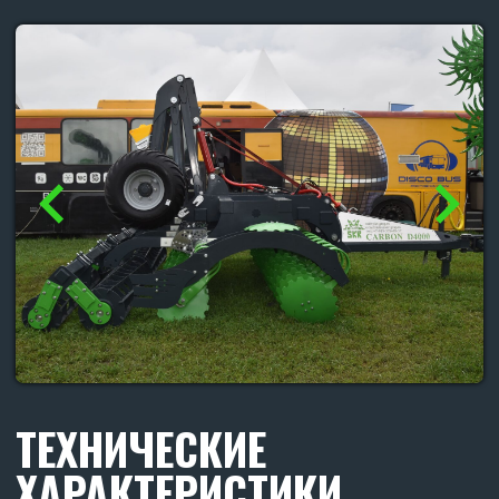
Транспортная ширина (м): 4,3
Транспортная высота (м): 3,1
Транспортная длина (м): 5,9
Рабочая длина (м): 6,3
Рабочая ширина (м): 5
Рабочая высота (м): 1,6
Расстояние между центрами рабочих органов (мм):
250
Расстояние между дисками переднего и заднего ряда
(мм): 1200
Расстояние между центрами дисков второго ряда и
катком (мм): 850
Количество рабочих органов (шт): 32
Диск рабочего органа (мм): 560 (наплавка гранит)
Количество катков (шт): 2 по 2 м
Подшипник на катках: FKL 308 самоцентрирующийся
(необслуживаемый)
Диаметр катков (мм): 430
Катков состоит из круга диаметром (мм): 25 (8 шт. на
каток)
Рабочая скорость (км/ч): от 12