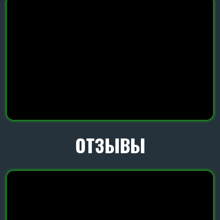
ПОДРОБНЕЕ О НАШЕЙ
УНИКАЛЬНОЙ СТОЙКЕ
Благодаря современной S-образной стойке 90х14
с проворотом наша дисковая борона может
работать по переувлаженным землям и из-за
принципа отбойного молотка достигает
идеального крошения самой тяжелой почвы.
ПОДРОБНЕЕ О
НАШЕМ ДИСКЕ