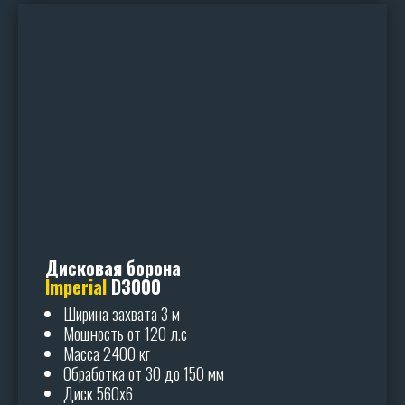
Оформите заявку на лизинг
на льготных условиях
АВАНС НА ТЕХНИКУ ОТ 5%
УДОРОЖАНИЕ НА ТЕХНИКУ ОТ 6%
Дисковая борона
ОСТАВИТЬ ЗАЯВКУ
Imperial
D3000
Ширина захвата 3 м
Мощность от 120 л.с
Масса 2400 кг
Обработка от 30 до 150 мм
Диск 560х6