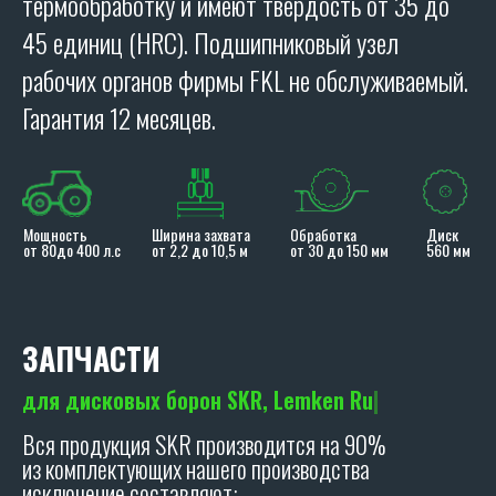
термообработку и имеют твердость от 35 до
45 единиц (HRC). Подшипниковый узел
рабочих органов фирмы FKL не обслуживаемый.
Я даю согласие на обработку персональных
Гарантия 12 месяцев.
данных в соответствии с
политикой
конфиденциальности
.
ОТПРАВИТЬ
Политика конфиденциальности.
ЗАПЧАСТИ
для дисковых
|
Вся продукция SKR производится на 90%
из комплектующих нашего производства
исключение составляют: