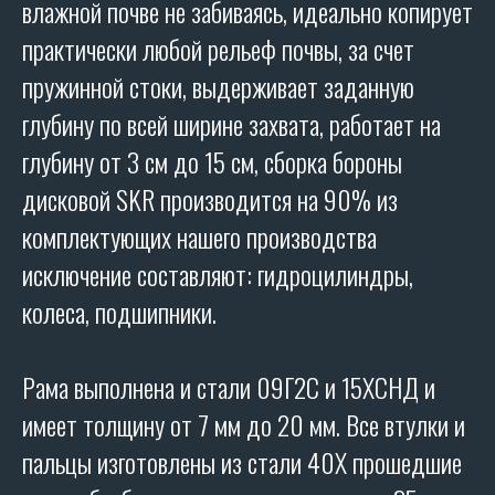
влажной почве не забиваясь, идеально копирует
ПРОИЗВОДСТВО
SKR
практически любой рельеф почвы, за счет
Адрес производства:
пружинной стоки, выдерживает заданную
347706, Ростовская обл., Кагальницкий
район, ст. Кировская, ул. Московская 118.
глубину по всей ширине захвата, работает на
глубину от 3 см до 15 см, сборка бороны
ХОЧУ СТАТЬ ДИЛЕРОМ
дисковой SKR производится на 90% из
комплектующих нашего производства
Благодарим Вас за интерес, проявленный к
дилерам производственной компании «SKR»!
исключение составляют: гидроцилиндры,
колеса, подшипники.
ОСТАВИТЬ ЗАЯВКУ
Рама выполнена и стали 09Г2С и 15ХСНД и
имеет толщину от 7 мм до 20 мм. Все втулки и
пальцы изготовлены из стали 40Х прошедшие