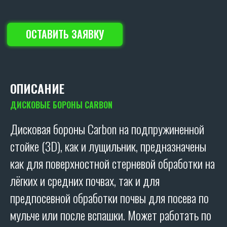
КОНТАКТЫ
Отгружаем технику по всей
РОССИИ
ООО "СКР АГРО"
Адрес офиса:
355040, Ставропольский край, г.
Ставрополь, ул. Пирогова, 80А.
ОПИСАНИЕ
8 (903) 44-66-9-77
ДИСКОВЫЕ БОРОНЫ CARBON
skr-agro@yandex.ru
Дисковая бороны Carbon на подпружиненной
Режим работы:
Ежедневно (Пн-Пт) с 08:30 до 17:30
стойке (3D), как и лущильник, предназначены
Без перерывов
как для поверхностной стерневой обработки на
Реквизиты:
ООО «СКР Агро»
лёгких и средних почвах, так и для
ИНН: 2635257813
ОГРН: 1232600008266
предпосевной обработки почвы для посева по
мульче или после вспашки. Может работать по