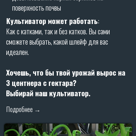
поверхность почвы
Х
Культиватор может работать
:
Как с катками, так и без катков. Вы сами
сможете выбрать, какой шлейф для вас
ТЕХНИЧЕСКИЕ
идеален.
ХАРАКТЕРИСТИКИ:
Глубина обработки, см: от 3 до 12
Хочешь, что бы твой урожай вырос на
Рабочая скорость, км/ч: до 12
3 центнера с гектара?
Требуемая мощность трактора, л.с.: 180
Выбирай наш культиватор.
Ширина захвата, м: 8,5
Вес - 4600 кг
Подробнее →
Производительность, га/час: от 10,2
Способ агрегатирования прицепной
Количество рядов 4
Количество рабочих органов, шт: 42