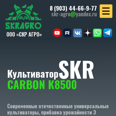
8 (903) 44-66-9-77
skr-agro
@
yandex.ru
ООО «СКР АГРО»
SKR
Культиватор
CARBON K8500
Современные отечественные универсальные
культиваторы, прибавка урожайности 3
центнера с гектара.
УЗНАТЬ СТОИМОСТЬ
СКАЧАТЬ КП