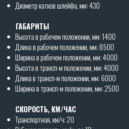
Культиваторы
SKR
производятся на
90%
из собственных
комплектующих
Подробнее о нашей
уникальной стойке:
Современная усиленная вибростойка