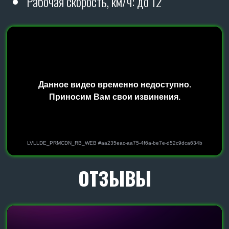
65х12
завода
SKR,
работает по принципу
отбойного молотка и достигает идеального
крошения самой тяжелой почвы.
Подробнее о
нашей лапе:
Лапка культиватора
260 мм
завода
SKR
с
наплавкой
гранита,
наплавка увеличивает
ресурс лапы в 3 раза и благодаря измененной
геометрии она работает на 100% всей
плоскостью. Опционально можно поставить