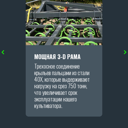
МОЩНАЯ 3-D РАМА
Трехосное соединение
Я даю согласие на обработку персональных
данных в соответствии с
политикой
крыльев пальцами из стали
конфиденциальности
.
40Х, которые выдерживают
нагрузку на срез 750 тонн,
ОТПРАВИТЬ
что увеличивает срок
эксплуатации нашего
культиватора.
Политика конфиденциальности.