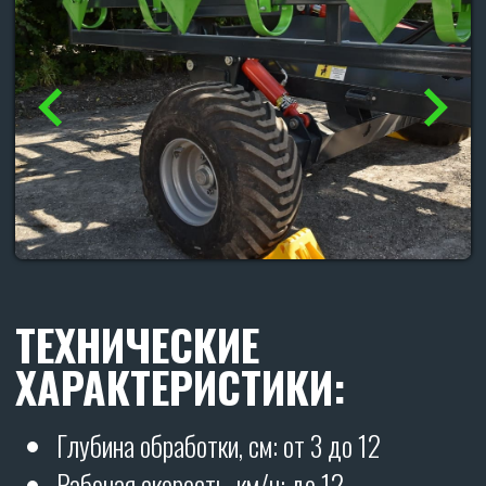
(наплавка гранит)
Лапа 260 мм (производство SKR - Россия)
Тип стойки S-образная стойка 65х12
(производство SKR - Россия)
Количество катков, шт: 4
Диаметр катков шлейфа, мм: 430
.....
ГАБАРИТЫ
Высота в рабочем положении, мм: 1400
Длина в рабочем положении, мм: 8500
Ширина в рабочем положении, мм: 4000
Высота в трансп-м положении, мм: 4000
Длина в трансп-м положении, мм: 6000
Ширина в трансп-м положении, мм: 2500
.....
СКОРОСТЬ, КМ/ЧАС
Транспортная, км/ч: 20