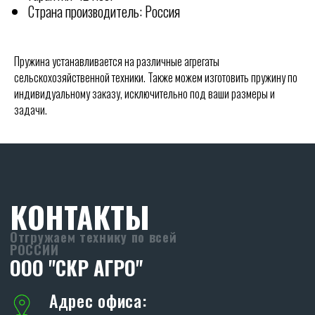
ООО "СКР АГРО"
Страна производитель: Россия
Адрес офиса:
355040, Ставропольский край, г.
Пружина устанавливается на различные агрегаты
Ставрополь, ул. Пирогова, 80А.
сельскохозяйственной техники. Также можем изготовить пружину по
8 (903) 44-66-9-77
индивидуальному заказу, исключительно под ваши размеры и
skr-agro@yandex.ru
задачи.
Режим работы:
Ежедневно (Пн-Пт) с 08:30 до 17:30
Без перерывов
Реквизиты:
ООО «СКР Агро»
ИНН: 2635257813
ОГРН: 1232600008266
ПРОИЗВОДСТВО
SKR
Адрес производства: