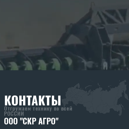
КОНТАКТЫ
Отгружаем технику по всей
РОССИИ
ООО "СКР АГРО"
Адрес офиса:
355040, Ставропольский край, г.
Ставрополь, ул. Пирогова, 80А.
8 (903) 44-66-9-77
skr-agro@yandex.ru
Режим работы:
Ежедневно (Пн-Пт) с 08:30 до 17:30
Без перерывов
Реквизиты:
ООО «СКР Агро»
ИНН: 2635257813