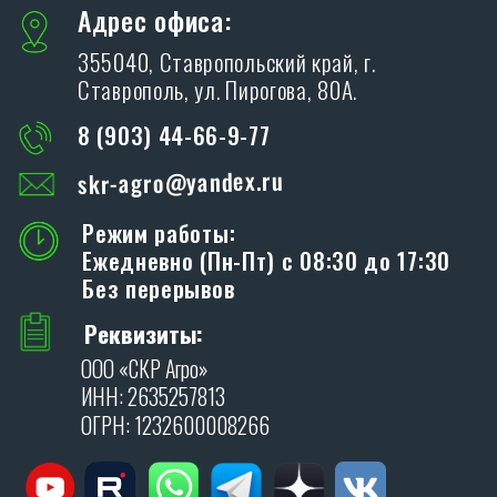
ОГРН: 1232600008266
ПРОИЗВОДСТВО
SKR
Адрес производства:
347706, Ростовская обл., Кагальницкий
район, ст. Кировская, ул. Московская 118.
ХОЧУ СТАТЬ ДИЛЕРОМ
Благодарим Вас за интерес, проявленный к
дилерам производственной компании «SKR»!
ОСТАВИТЬ ЗАЯВКУ