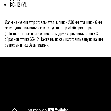
КС-12 (У).
КОНТАКТЫ
Лапы на культиватор стрельчатая шириной 230 мм, толщиной 6 мм
может устанавливаться как на культиватор «Тайлермастер»
Отгружаем технику по всей
РОССИИ
(Tillermaster), так и на культиваторы других производителей к S-
ООО "СКР АГРО"
образной стойке 65х12. Также мы можем изготовить лапу по вашим
размерам и под Ваши задачи.
Адрес офиса:
355040, Ставропольский край, г.
Ставрополь, ул. Пирогова, 80А.
8 (903) 44-66-9-77
skr-agro@yandex.ru
Режим работы:
Ежедневно (Пн-Пт) с 08:30 до 17:30
Без перерывов
Реквизиты:
ООО «СКР Агро»
ИНН: 2635257813
ОГРН: 1232600008266