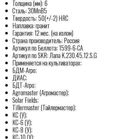
Толщина (мм): 6
Сталь: 30MnB5
Твердость: 50(+/-2) HRC
Наплавка: гранит
Гарантия: 12 мес. (на излом)
Страна производитель: Россия
Артикул по Беллота: 1599-6-СА
Артикул по SKR: Лапа K.230.45.12.S.G
Применяется на культиваторах:
БДМ-Агро;
ДИАС;
БДТ-Агро;
Agromaster (Агромастер);
Solar Fields;
Tillermaster (Тайлермастер);
КС (У);
КС-6 (У);
КС-8 (У);
КС-10 (У);