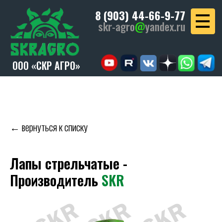
8 (903) 44-66-9-77
skr-agro
@
yandex.ru
ООО «СКР АГРО»
← вернуться к списку
Лапы стрельчатые -
Производитель
SKR