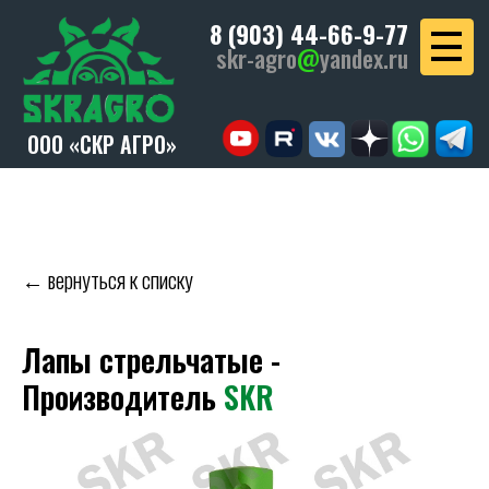
8 (903) 44-66-9-77
skr-agro
@
yandex.ru
ООО «СКР АГРО»
← вернуться к списку
Лапы стрельчатые -
Производитель
SKR