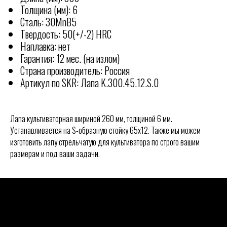
Толщина (мм): 6
Сталь: 30MnB5
Твердость: 50(+/-2) HRC
Наплавка: нет
Гарантия: 12 мес. (на излом)
Страна производитель: Россия
Артикул по SKR: Лапа K.300.45.12.S.0
Лапа культиваторная шириной 260 мм, толщиной 6 мм.
Устанавливается на S-образную стойку 65х12. Также мы можем
изготовить лапу стрельчатую для культиватора по строго вашим
КОНТАКТЫ
размерам и под ваши задачи.
Отгружаем технику по всей
РОССИИ
ООО "СКР АГРО"
Адрес офиса:
355040, Ставропольский край, г.
Ставрополь, ул. Пирогова, 80А.