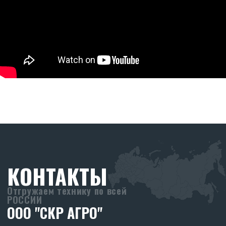
8 (903) 44-66-9-77
skr-agro@yandex.ru
Режим работы:
Ежедневно (Пн-Пт) с 08:30 до 17:30
Без перерывов
Реквизиты:
ООО «СКР Агро»
ИНН: 2635257813
ОГРН: 1232600008266
ПРОИЗВОДСТВО
SKR
Адрес производства:
347706, Ростовская обл., Кагальницкий
район, ст. Кировская, ул. Московская 118.
ХОЧУ СТАТЬ ДИЛЕРОМ