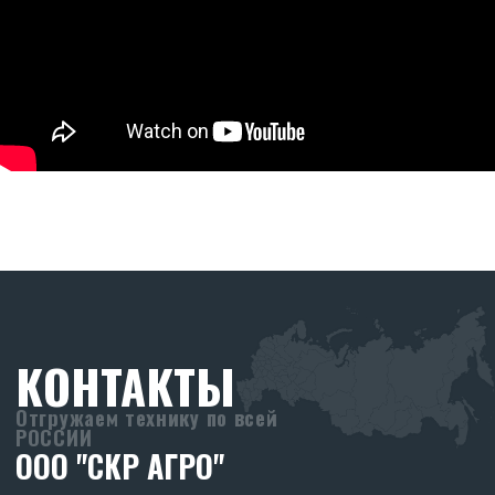
8 (903) 44-66-9-77
skr-agro@yandex.ru
Режим работы:
Ежедневно (Пн-Пт) с 08:30 до 17:30
Без перерывов
Реквизиты:
ООО «СКР Агро»
ИНН: 2635257813
ОГРН: 1232600008266
ПРОИЗВОДСТВО
SKR
Адрес производства:
347706, Ростовская обл., Кагальницкий
район, ст. Кировская, ул. Московская 118.
ХОЧУ СТАТЬ ДИЛЕРОМ