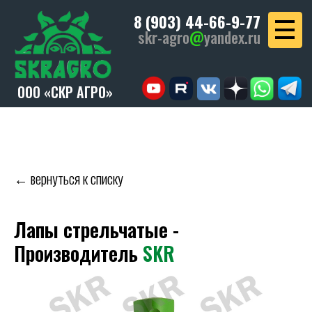
8 (903) 44-66-9-77
skr-agro
@
yandex.ru
ООО «СКР АГРО»
← вернуться к списку
Лапы стрельчатые -
Производитель
SKR