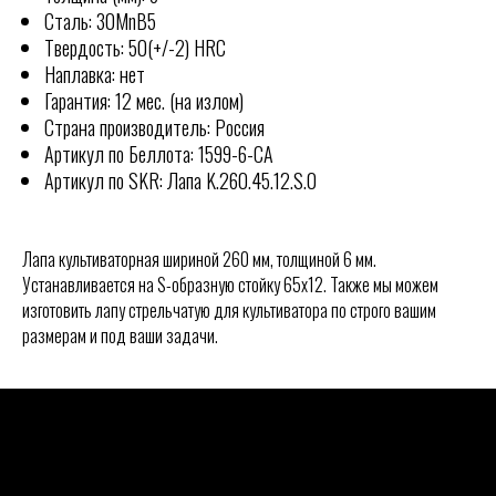
Сталь: 30MnB5
Твердость: 50(+/-2) HRC
Наплавка: нет
Гарантия: 12 мес. (на излом)
Страна производитель: Россия
Артикул по Беллота: 1599-6-СА
Артикул по SKR: Лапа K.260.45.12.S.0
Лапа культиваторная шириной 260 мм, толщиной 6 мм.
Устанавливается на S-образную стойку 65х12. Также мы можем
изготовить лапу стрельчатую для культиватора по строго вашим
КОНТАКТЫ
размерам и под ваши задачи.
Отгружаем технику по всей
РОССИИ
ООО "СКР АГРО"
Адрес офиса:
355040, Ставропольский край, г.
Ставрополь, ул. Пирогова, 80А.