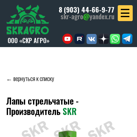
8 (903) 44-66-9-77
skr-agro
@
yandex.ru
ООО «СКР АГРО»
← вернуться к списку
Лапы стрельчатые -
Производитель
SKR