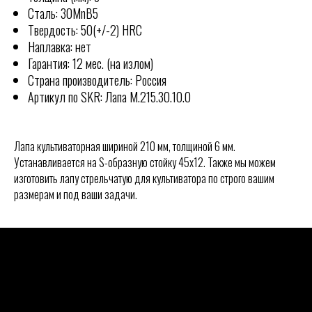
Сталь: 30MnB5
Твердость: 50(+/-2) HRC
Наплавка: нет
Гарантия: 12 мес. (на излом)
Страна производитель: Россия
Артикул по SKR: Лапа М.215.30.10.0
Лапа культиваторная шириной 210 мм, толщиной 6 мм.
Устанавливается на S-образную стойку 45х12. Также мы можем
изготовить лапу стрельчатую для культиватора по строго вашим
размерам и под ваши задачи.
КОНТАКТЫ
Отгружаем технику по всей
РОССИИ
ООО "СКР АГРО"
Адрес офиса:
355040, Ставропольский край, г.
Ставрополь, ул. Пирогова, 80А.