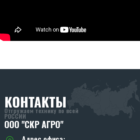
8 (903) 44-66-9-77
skr-agro@yandex.ru
Режим работы:
Ежедневно (Пн-Пт) с 08:30 до 17:30
Без перерывов
Реквизиты:
ООО «СКР Агро»
ИНН: 2635257813
ОГРН: 1232600008266
ПРОИЗВОДСТВО
SKR
Адрес производства:
347706, Ростовская обл., Кагальницкий
район, ст. Кировская, ул. Московская 118.
ХОЧУ СТАТЬ ДИЛЕРОМ