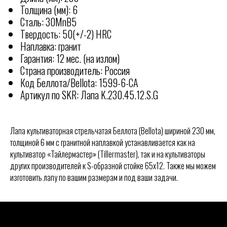
Толщина (мм): 6
Сталь: 30MnB5
Твердость: 50(+/-2) HRC
Наплавка: гранит
Гарантия: 12 мес. (на излом)
Страна производитель: Россия
Код Беллота/Bellota: 1599-6-СА
Артикул по SKR: Лапа K.230.45.12.S.G
Лапа культиваторная стрельчатая Беллота (Bellota) шириной 230 мм,
толщиной 6 мм с гранитной наплавкой устанавливается как на
культиватор «Тайлермастер» (Tillermaster), так и на культиваторы
других производителей к S-образной стойке 65х12. Также мы можем
КОНТАКТЫ
изготовить лапу по вашим размерам и под ваши задачи.
Отгружаем технику по всей
РОССИИ
ООО "СКР АГРО"
Адрес офиса: