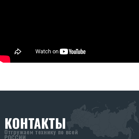
355040, Ставропольский край, г.
Ставрополь, ул. Пирогова, 80А.
8 (903) 44-66-9-77
skr-agro@yandex.ru
Режим работы:
Ежедневно (Пн-Пт) с 08:30 до 17:30
Без перерывов
Реквизиты:
ООО «СКР Агро»
ИНН: 2635257813
ОГРН: 1232600008266
ПРОИЗВОДСТВО
SKR
Адрес производства:
347706, Ростовская обл., Кагальницкий
район, ст. Кировская, ул. Московская 118.