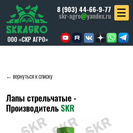
8 (903) 44-66-9-77
skr-agro
@
yandex.ru
ООО «СКР АГРО»
← вернуться к списку
Лапы стрельчатые -
Производитель
SKR