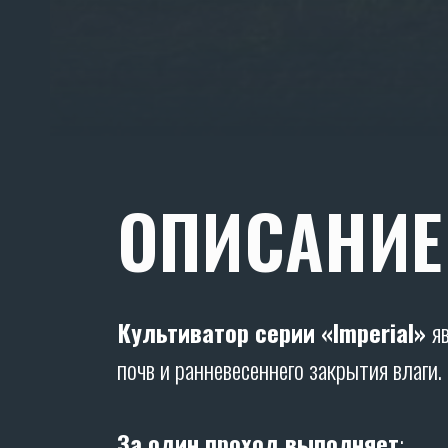
ОПИСАНИЕ
Культиватор серии «Imperial»
я
почв и ранневесеннего закрытия влаги.
За один проход выполняет
: