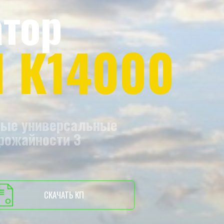
атор
l К14000
ные универсальные
рожайности 3
СКАЧАТЬ КП