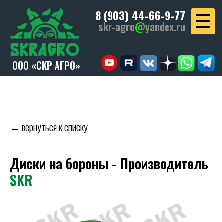
8 (903) 44-66-9-77
skr-agro
@
yandex.ru
ООО «СКР АГРО»
← вернуться к списку
Диски на бороны - Производитель
SKR