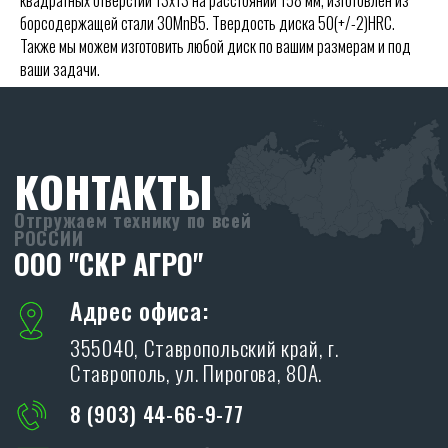
квадратных отверстий 13х13 на расстоянии 158 мм, изготовлен из
Без перерывов
борсодержащей стали 30MnB5. Твердость диска 50(+/-2)HRC.
Реквизиты:
Также мы можем изготовить любой диск по вашим размерам и под
ООО «СКР Агро»
ваши задачи.
ИНН: 2635257813
ОГРН: 1232600008266
ПРОИЗВОДСТВО
SKR
Адрес производства:
347706, Ростовская обл., Кагальницкий
район, ст. Кировская, ул. Московская 118.
ХОЧУ СТАТЬ ДИЛЕРОМ
Благодарим Вас за интерес, проявленный к
дилерам производственной компании «SKR»!