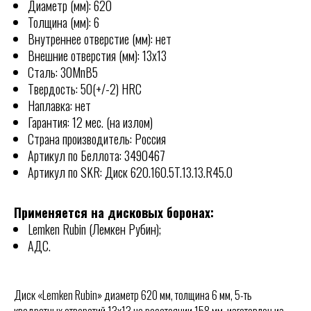
Диаметр (мм): 620
Толщина (мм): 6
Внутреннее отверстие (мм): нет
Внешние отверстия (мм): 13х13
Сталь: 30MnB5
Твердость: 50(+/-2) HRC
Наплавка: нет
Гарантия: 12 мес. (на излом)
КОНТАКТЫ
Страна производитель: Россия
Отгружаем технику по всей
Артикул по Беллота: 3490467
РОССИИ
Артикул по SKR: Диск 620.160.5T.13.13.R45.0
ООО "СКР АГРО"
Адрес офиса:
Применяется на дисковых боронах:
355040, Ставропольский край, г.
Lemken Rubin (Лемкен Рубин);
Ставрополь, ул. Пирогова, 80А.
АДС.
8 (903) 44-66-9-77
skr-agro@yandex.ru
Режим работы:
Диск «Lemken Rubin» диаметр 620 мм, толщина 6 мм, 5-ть
Ежедневно (Пн-Пт) с 08:30 до 17:30